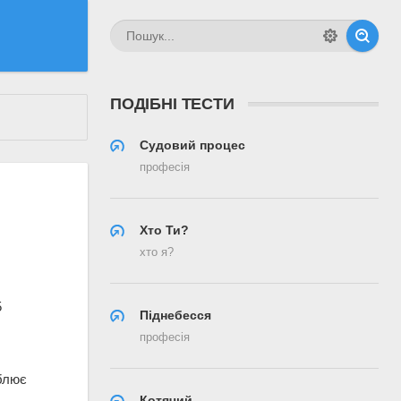
ПОДІБНІ ТЕСТИ
Судовий процес
професія
Хто Ти?
хто я?
5
Піднебесся
професія
блює
Котячий