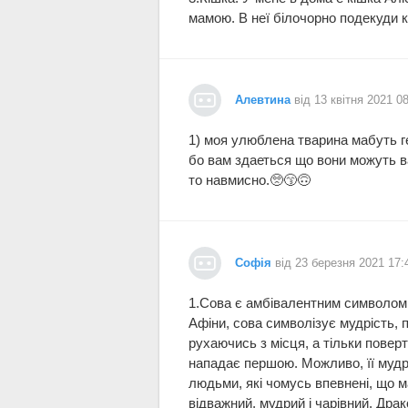
мамою. В неї білочорно подекуди кор
Алевтина
від 13 квітня 2021 0
1) моя улюблена тварина мабуть ге
бо вам здаеться що вони можуть ва
то навмисно.🥺😙🙃
Софія
від 23 березня 2021 17:
1.Сова є амбівалентним символом. 
Афіни, сова символізує мудрість, 
рухаючись з місця, а тільки повер
нападає першою. Можливо, її мудрі
людьми, які чомусь впевнені, що м
відважний, мудрий і чарівний, Драк