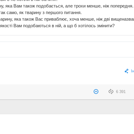
у, яка Вам також подобається, але трохи менше, ніж попередня.
так само, як тварину з першого питання.
варину, яка також Вас приваблює, хоча менше, ніж дві вищеназва
 якості Вам подобаються в ній, а що б хотілось змінити?
І
6 391