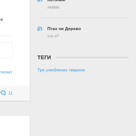
любов
ні
Птах чи Дерево
хто я?
ТЕГИ
Три улюблених тварини
нтелект
11