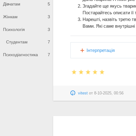
Дівчатам
5
Згадайте ще якусь тварин
Постарайтесь описати її 
Жінкам
3
Нарешті, назвіть третю т
Вами. Які саме внутрішні
Психологія
3
Студентам
7
Інтерпретація
Психодіагностика
7
vitest
от
8-10-2025, 00:56