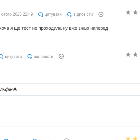
лютого 2025 22:49
цитувати
відповісти
хоча я ще тест не проходила ну вже знаю наперед
цитувати
відповісти
льфін🐬