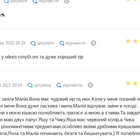
цитувати
відповісти
н🐬
да 2022 18:19
цитувати
відповісти
у у нйого голубі очі та дуже хороший зір
я 2021 20:10
цитувати
відповісти
у звати Малія.Вона має чудовий зір та нюх.Коли у мене поганий н
ля мене.Вона дуже ласкава і мила.Малія відчуває зміни в погоді .
 з моєю кішкою полюбляють гратися зі мною,а з ними.Та завдя
 я маю двух папуг Яшу та Чику.Яша має червоний колір,а Чика
 різноманітними предметами,особливо моїми дрібними іграшками
ати,Лола та Малія починають бігати та бешкетувати.) Я полюбля