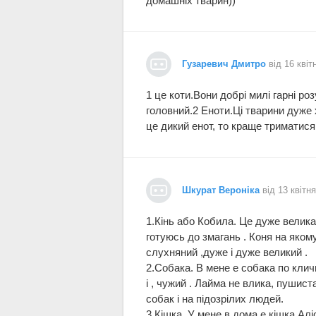
домашніх тварин))
Гузаревич Дмитро
від 16 квіт
1 це коти.Вони добрі милі гарні ро
головний.2 Еноти.Ці тварини дуже х
це дикий енот, то краще триматися 
Шкурат Вероніка
від 13 квітн
1.Кінь або Кобила. Це дуже велика
готуюсь до змагань . Коня на яко
слухняний ,дуже і дуже великий .
2.Собака. В мене е собака по кличці
і , чужий . Лайма не влика, пушист
собак і на підозрілих людей.
3.Кішка. У мене в дома е кішка Алі