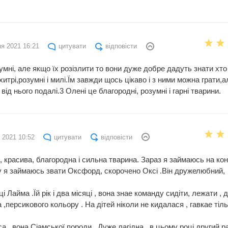
ня 2021 16:21
цитувати
відповісти
зумні, але якщо їх розізлити то вони дуже добре дадуть знати хто
итрі,розумні і милі.Їм завжди щось цікаво і з ними можна грати,
від нього подалі.3 Олені це благородні, розумні і гарні тварини.
я 2021 10:52
цитувати
відповісти
, красива, благородна і сильна тварина. Зараз я займаюсь на кон
му я займаюсь звати Оксфорд, скорочено Оксі .Він дружелюбний,
 Лайма .Їй рік і два місяці , вона знае команду сидіти, лежати , 
а ,персикового кольору . На дітей ніколи не кидалася , гавкае тіл
са , вона Сіамської породи . Дуже лагідна , в цьому році другий р