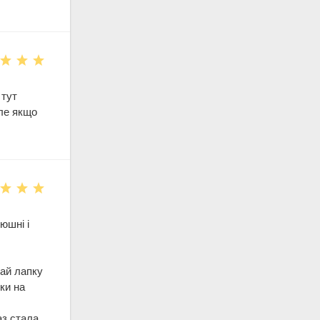
 тут
але якщо
юшні і
дай лапку
ьки на
аз стала