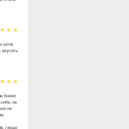
х котів
с вкусять
м богині
 себе, не
оли не
ми,
в, і якщо