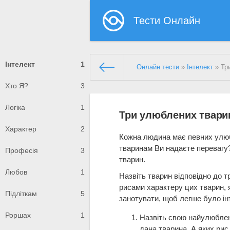
Тести Онлайн
Інтелект
1
Онлайн тести
»
Інтелект
» Тр
Хто Я?
3
Логіка
1
Три улюблених твари
Характер
2
Кожна людина має певних улюбл
тваринам Ви надаєте перевагу?
Професія
3
тварин.
Любов
1
Назвіть тварин відповідно до т
рисами характеру цих тварин, 
Підліткам
5
занотувати, щоб легше було ін
Роршах
1
Назвіть свою найулюблен
дана тварина. А яких рис 