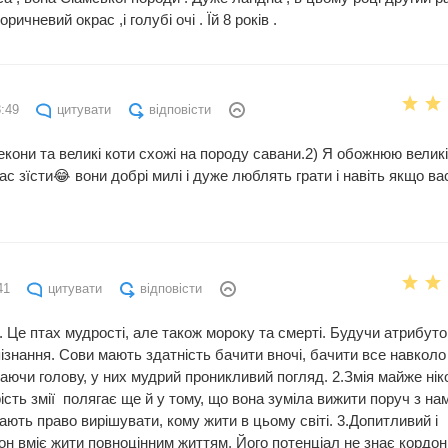
ичневий окрас ,і голубі очі . Їй 8 років .
8:49
цитувати
відповісти
кони та великі коти схожі на породу савани.2) Я обожнюю великі
с зїсти😂 вони добрі милі і дуже люблять грати і навіть якщо ва
41
цитувати
відповісти
Це птах мудрості, але також мороку та смерті. Будучи атрибуто
пізнання. Сови мають здатність бачити вночі, бачити все навколо
таючи голову, у них мудрий проникливий погляд. 2.Змія майже нік
сть змії полягає ще й у тому, що вона зуміла вижити поруч з на
ають право вирішувати, кому жити в цьому світі. 3.Допитливий і
он вміє жити повноцінним життям. Його потенціал не знає кордоні