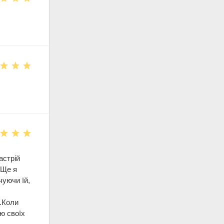
астрій
 Ще я
чуючи їй,
.Коли
ю своїх