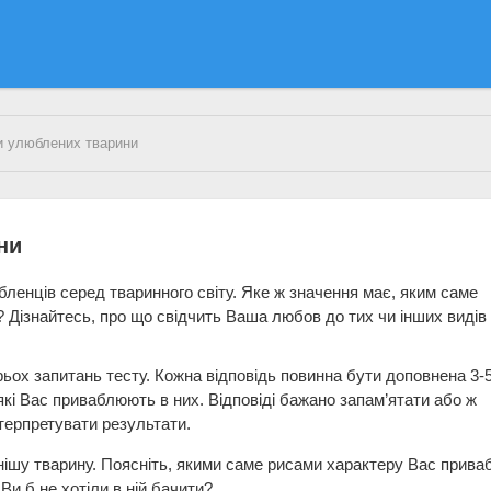
и улюблених тварини
ни
енців серед тваринного світу. Яке ж значення має, яким саме
 Дізнайтесь, про що свідчить Ваша любов до тих чи інших видів
рьох запитань тесту. Кожна відповідь повинна бути доповнена 3-
які Вас приваблюють в них. Відповіді бажано запам’ятати або ж
терпретувати результати.
ішу тварину. Поясніть, якими саме рисами характеру Вас прива
Ви б не хотіли в ній бачити?