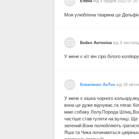
Елена
від 4 грудня 2022 07:10
Моя улюблена тварина це Дельфі
Бойко Антоніна
від 4 листопа
У мене є кіт він сіро білого колйор
Коваленко АнТон
від 18 квітн
У мене є кішка чорного кольору,як
вона це дуже відчуває,та лягає бі
маю собаку Лолу.Порода Шпиц.Вони
частіше став гуляти на вулиці. Ще
зелений.Вони полюбляють гратися
Яша та Чика починаються цвіріньк